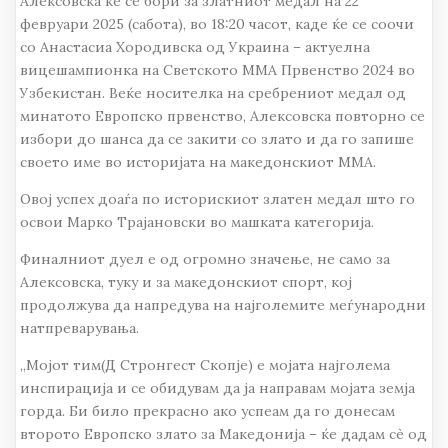
Алексовска ќе се бори за златниот медал на 22
февруари 2025 (сабота), во 18:20 часот, каде ќе се соочи
со Анастасиа Хородивска од Украина – актуелна
вицешампионка на Светското ММА Првенство 2024 во
Узбекистан. Веќе носителка на сребрениот медал од
минатото Европско првенство, Алексовска повторно се
избори до шанса да се закити со злато и да го запише
своето име во историјата на македонскиот ММА.
Овој успех доаѓа по историскиот златен медал што го
освои Марко Трајановски во машката категорија.
Финалниот дуел е од огромно значење, не само за
Алексовска, туку и за македонскиот спорт, кој
продолжува да напредува на најголемите меѓународни
натпреварувања.
„Мојот тим(Д Стронгест Скопје) е мојата најголема
инспирација и се обидувам да ја направам мојата земја
горда. Би било прекрасно ако успеам да го донесам
второто Европско злато за Македонија – ќе дадам сѐ од