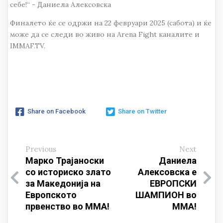
себе!“ - Даниела Алексовска
Финалето ќе се одржи на 22 февруари 2025 (сабота) и ќе
може да се следи во живо на Arena Fight каналите и
IMMAF.TV.
Share on Facebook
Share on Twitter
Previous
Next
Марко Трајаноски
Даниела
со историско злато
Алексовска е
за Македонија на
ЕВРОПСКИ
Европското
ШАМПИОН во
првенство во ММА!
ММА!